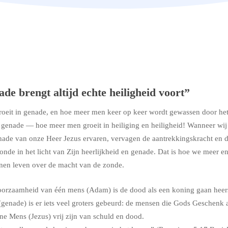
de brengt altijd echte heiligheid voort”
oeit in genade, en hoe meer men keer op keer wordt gewassen door het
enade — hoe meer men groeit in heiliging en heiligheid! Wanneer wij 
nade van onze Heer Jezus ervaren, vervagen de aantrekkingskracht en 
nde in het licht van Zijn heerlijkheid en genade. Dat is hoe we meer e
nen leven over de macht van de zonde.
orzaamheid van één mens (Adam) is de dood als een koning gaan heer
genade) is er iets veel groters gebeurd: de mensen die Gods Geschenk
ene Mens (Jezus) vrij zijn van schuld en dood.