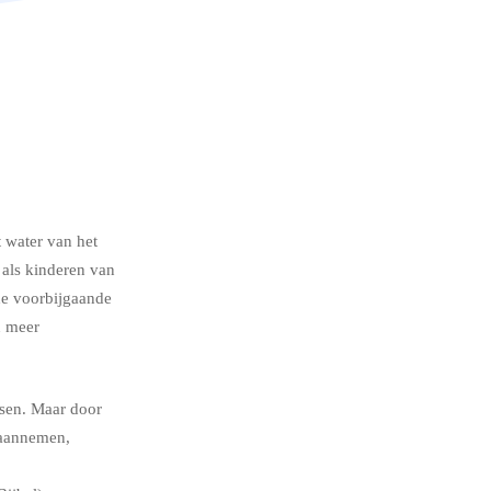
 water van het
als kinderen van
de voorbijgaande
n meer
sen. Maar door
 aannemen,