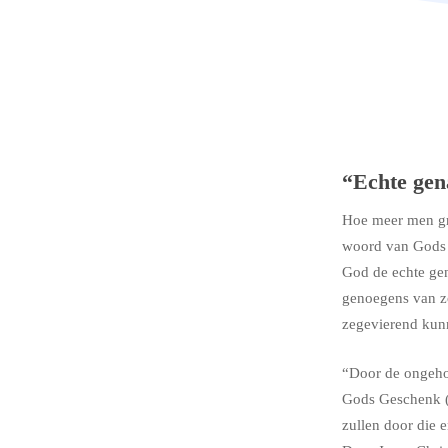
“Echte gena
Hoe meer men gr
woord van Gods g
God de echte ge
genoegens van zo
zegevierend kun
“Door de ongeho
Gods Geschenk (
zullen door die 