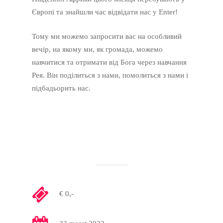
Європі та знайшли час відвідати нас у Enter!
Тому ми можемо запросити вас на особливий
вечір, на якому ми, як громада, можемо
навчитися та отримати від Бога через навчання
Рея. Він поділиться з нами, помолиться з нами і
підбадьорить нас.
€ 0,-