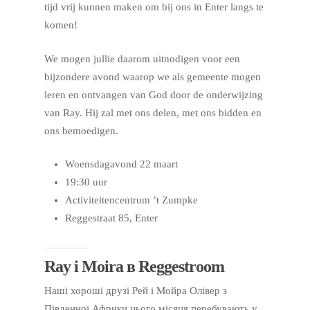
tijd vrij kunnen maken om bij ons in Enter langs te
komen!
We mogen jullie daarom uitnodigen voor een
bijzondere avond waarop we als gemeente mogen
leren en ontvangen van God door de onderwijzing
van Ray. Hij zal met ons delen, met ons bidden en
ons bemoedigen.
Woensdagavond 22 maart
19:30 uur
Activiteitencentrum ’t Zumpke
Reggestraat 85, Enter
Ray і Moira в Reggestroom
Наші хороші друзі Рей і Мойра Олівер з
Південної Африки цього місяця перебувають у