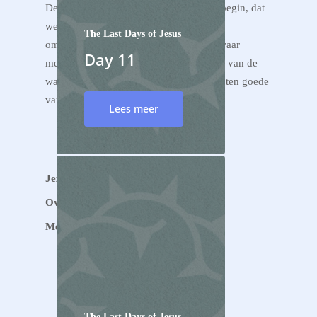
De hoop van Reggestroom is vanaf het begin, dat
we in deze fantastische streek – Enter en
The Last Days of Jesus
omstreken – een plek kunnen vormen, waar
Day 11
mensen van Jezus houden, waar mensen van de
waarheid houden en waar mensen leven ten goede
van elkaar en de hele streek.
Lees meer
Jezus
Over ons
Meedoen
R’ Connect
R’ Open
Alpha
The Last Days of Jesus