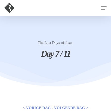
Hit enter to search or ESC to close
The Last Days of Jesus
Day 7 / 11
< VORIGE DAG
-
VOLGENDE DAG >