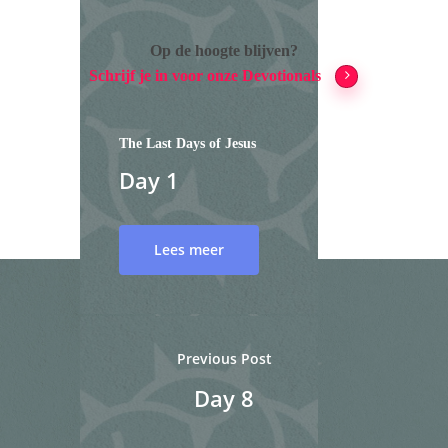
Op de hoogte blijven?
Schrijf je in voor onze Devotionals
The Last Days of Jesus
Day 1
Lees meer
Jezus
Previous Post
Over ons
Day 8
Meedoen