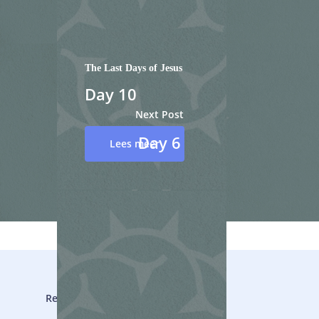
Kerk Online
R’ Connect
R’ Open
Geven
The Last Days of Jesus
Alpha
Contact
Day 10
Teams
Next Post
Day 6
Lees meer
Reggestroom