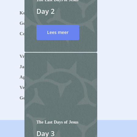
Teams
Day 2
Kerk Online
Geven
Lees meer
Contact
Vragen over God
Jaarcijfers
Agenda
Veilige kerk
Gedragscode
The Last Days of Jesus
Day 3