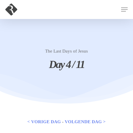
Hit enter to search or ESC to close
The Last Days of Jesus
Day 4 / 11
< VORIGE DAG
-
VOLGENDE DAG >