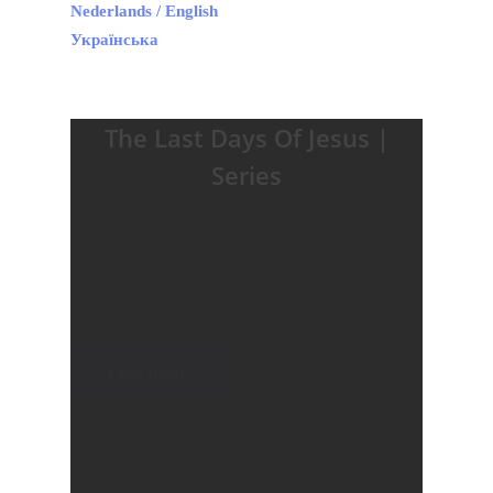
Nederlands / English
Українська
The Last Days Of Jesus |
Series
The Last Days of Jesus
Day 1
Lees meer
The Last Days of Jesus
Day 10