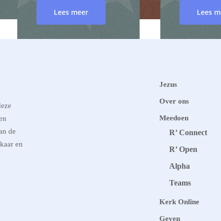
Lees meer
Lees m
Jezus
Over ons
deze
Meedoen
nen
an de
R’ Connect
kaar en
R’ Open
The Last Days of Jesus
The Last Days
Alpha
Day 6
Day 7
Teams
Kerk Online
Lees meer
Lees m
Geven