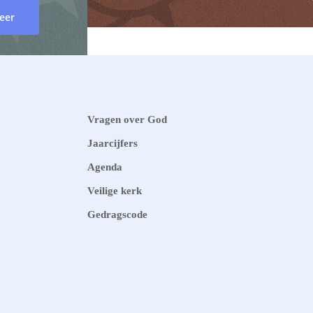
eer
Vragen over God
Jaarcijfers
Agenda
Veilige kerk
Gedragscode
 of Jesus
eer